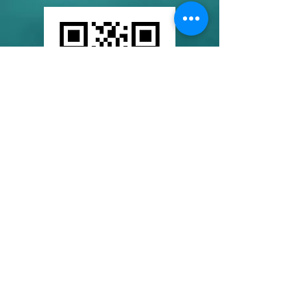
Numéro de Producteur : 914484
Numéro d'affixe : 83697
Adhérent du Retriever Club de
France
BPA - Blocs 4 et 6 Elevage Canin