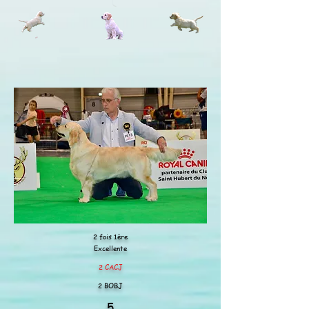
2 fois 1ère
Excellente
2 CACJ
2 BOBJ
5